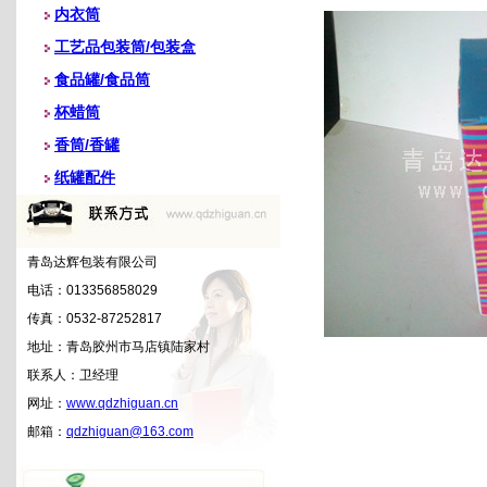
内衣筒
工艺品包装筒/包装盒
食品罐/食品筒
杯蜡筒
香筒/香罐
纸罐配件
青岛达辉包装有限公司
电话：013356858029
传真：0532-87252817
地址：青岛胶州市马店镇陆家村
联系人：卫经理
网址：
www.qdzhiguan.cn
邮箱：
qdzhiguan@163.com